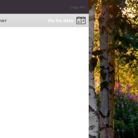
Logg inn
mer
Vis fra dato